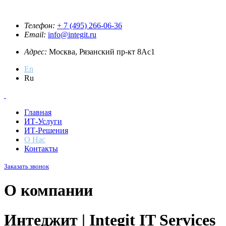
Телефон:
+ 7 (495) 266-06-36
Email:
info@integit.ru
Адрес:
Москва, Рязанский пр-кт 8Ас1
En
Ru
Главная
ИТ-Услуги
ИТ-Решения
О Нас
Контакты
Заказать звонок
О компании
Интеджит | Integit IT Services