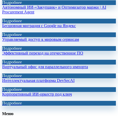
Подробнее
Автономный ИИ-«Закупщик» и Оптимизатор маржи | AI
Procurement Agent
Подробнее
Бесшовная миграция с Google на Яндекс
Подробнее
Управляемый доступ к мировым сервисам
Подробнее
Эффективный переход на отечественное ПО
Подробнее
Виртуальный офис для параллельного импорта
Подробнее
Интеллектуальная платформа DevSecAI
Подробнее
Корпоративный ИИ-оркестр под ключ
Подробнее
Меню